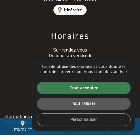
Itinéraire
Horaires
Sur rendez-vous
Du lundi au vendredi
9h00-12h30 14h00- 17h30
Ce site utilise des cookies et vous donne le
contrôle sur ceux que vous souhaitez activer
Avis clients
Tout accepter
Tout refuser
Informations complémentaires
Mentions légales
Personnaliser
Politique de confidentialité
Guide local
place
mail
call
Gestion des cookies
ITINÉRAIRE
CONTACT
04 89 41 07 99