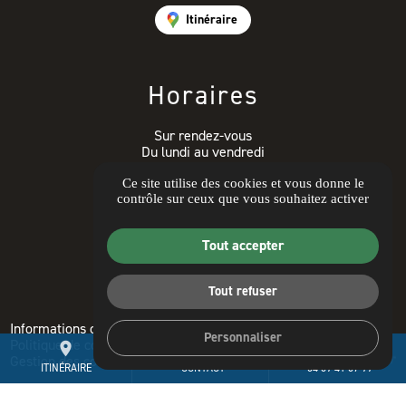
Itinéraire
Horaires
Sur rendez-vous
Du lundi au vendredi
9h00-12h30 14h00- 17h30
Ce site utilise des cookies et vous donne le
contrôle sur ceux que vous souhaitez activer
Avis clients
Tout accepter
Tout refuser
Informations complémentaires
Mentions légales
Personnaliser
Politique de confidentialité
Guide local
place
mail
call
Gestion des cookies
ITINÉRAIRE
CONTACT
04 89 41 07 99