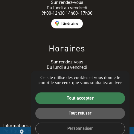
Sur rendez-vous
Du lundi au vendredi
9h00-12h30 14h00- 17h30
Itinéraire
Horaires
Sur rendez-vous
Du lundi au vendredi
9h00-12h30 14h00- 17h30
Ce site utilise des cookies et vous donne le
contrôle sur ceux que vous souhaitez activer
Avis clients
Tout accepter
Tout refuser
Informations complémentaires
Mentions légales
Personnaliser
Politique de confidentialité
Guide local
place
mail
call