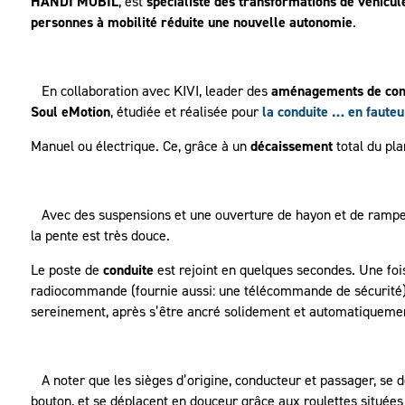
HANDI MOBIL
, est
spécialiste des transformations de véhicul
personnes à mobilité réduite une nouvelle autonomie
.
En collaboration avec KIVI, leader des
aménagements de con
Soul eMotion
, étudiée et réalisée pour
la conduite … en fauteui
Manuel ou électrique. Ce, grâce à un
décaissement
total du pla
Avec des suspensions et une ouverture de hayon et de ramp
la pente est très douce.
Le poste de
conduite
est rejoint en quelques secondes. Une fois
radiocommande (fournie aussi: une télécommande de sécurité),
sereinement, après s’être ancré solidement et automatiquemen
A noter que les sièges d’origine, conducteur et passager, se d
bouton, et se déplacent en douceur grâce aux roulettes situées 