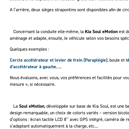
A l’arrière, deux sièges strapontins sont disponibles afin de ci
Concernant la conduite elle-même, la
Kia Soul eMotion
est d
aménage et adapte, ensuite, le véhicule selon vos besoins spéci
Quelques exemples :
Cercle accélérateur et levier de frein (Paraplégie)
, boule et
t
d’accélérateur à gauche
, ...
Nous évaluons, avec vous, vos préférences et facilités pour v
mesure », si nécessaire.
La
Soul eMotion
, développée sur base de Kia Soul, est une be
design remarquable, un choix de coloris variés – version bicolo
d’options : écran tactile LCD 8’’ avec GPS intégré, caméra de r
s’adaptant automatiquement à la charge, etc…