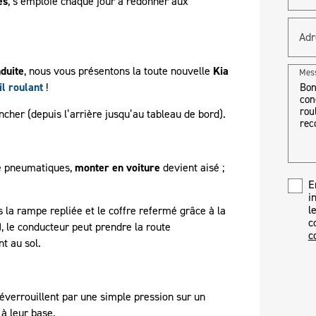
es
, s’emploie chaque jour à redonner aux
Adr
duite
, nous vous présentons la toute nouvelle
Kia
Mes
l roulant
!
ncher (depuis l’arrière jusqu’au tableau de bord).
e pneumatiques,
monter en voiture
devient aisé ;
E
i
l
 la rampe repliée et le coffre refermé grâce à la
c
 le conducteur peut prendre la route
c
t au sol.
éverrouillent par une simple pression sur un
à leur base.