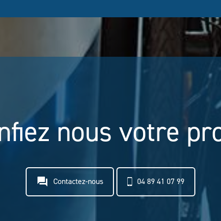
nfiez nous votre pro
question_answer
Contactez-nous
04 89 41 07 99