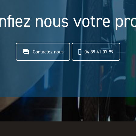
nfiez nous votre pro
question_answer
Contactez-nous
04 89 41 07 99