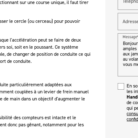
Téléph
ctionnant sur une course unique, il faut tirer
ousser le cercle (ou cerceau) pour pouvoir
Adress
Message
uisque l'accélération peut se faire de deux
vers soi, soit en le poussant. Ce système
le, de changer de position de conduite ce qui
ort de conduite.
duite particulièrement adaptées aux
En so
les i
mment couplées à un levier de frein manuel
Hand
ée de main dans un objectif d'augmenter le
de co
qui p
consu
ibilité des compteurs est intacte et le
confid
ent donc pas gênant, notamment pour les