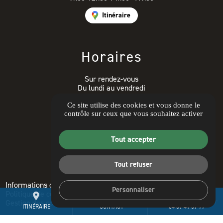
Itinéraire
Horaires
Sur rendez-vous
Du lundi au vendredi
9h00-12h30 14h00- 17h30
Ce site utilise des cookies et vous donne le
contrôle sur ceux que vous souhaitez activer
Avis clients
Tout accepter
Tout refuser
Informations complémentaires
Mentions légales
Personnaliser
Politique de confidentialité
Guide local
place
mail
call
Gestion des cookies
ITINÉRAIRE
CONTACT
04 89 41 07 99